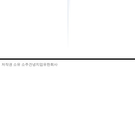
저작권 소유 소주건녕치업유한회사